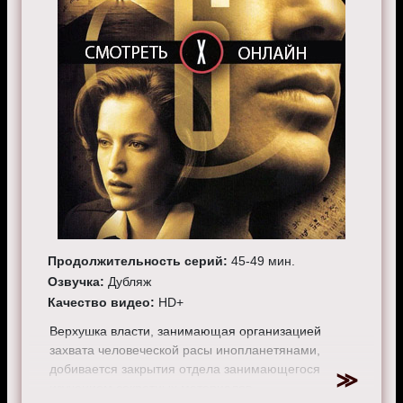
Продолжительность серий:
45-49 мин.
Озвучка:
Дубляж
Качество видео:
HD+
Верхушка власти, занимающая организацией
захвата человеческой расы инопланетянами,
добивается закрытия отдела занимающегося
изучением секретных материалов.