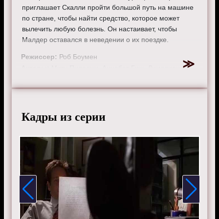
приглашает Скалли пройти большой путь на машине
по стране, чтобы найти средство, которое может
вылечить любую болезнь. Он настаивает, чтобы
Малдер оставался в неведении о их поездке.
Режиссер:
Роб Боумен
Актеры:
Митч Пиледжи, Аннабет Гиш, Джиллиан
Андерсон, Дэвид Духовны и Роберт Патрик.
Смотрите онлайн 7 сезон 15 серию «
Секретные
материалы
» бесплатно в хорошем HD качестве, на
Кадры из серии
телефоне, планшете, пк или телевизоре на сайте x-
filetv.ru.