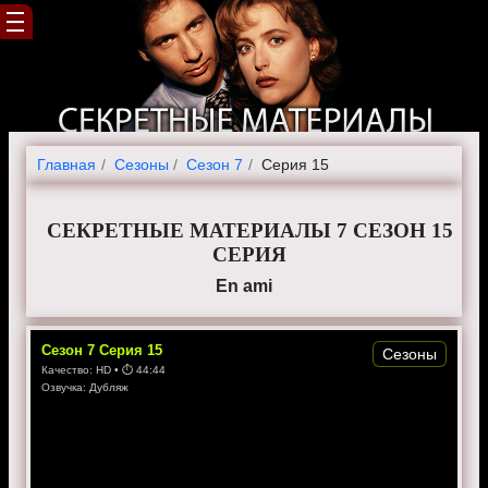
Главная
Cезоны
Сезон 7
Серия 15
СЕКРЕТНЫЕ МАТЕРИАЛЫ 7 СЕЗОН 15
СЕРИЯ
En ami
Сезон
7
Серия
15
Сезоны
Качество:
HD
• ⏱
44:44
Озвучка:
Дубляж