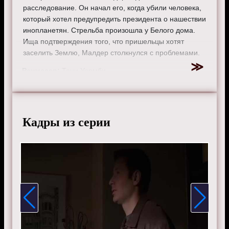
расследование. Он начал его, когда убили человека,
который хотел предупредить президента о нашествии
инопланетян. Стрельба произошла у Белого дома.
Ища подтверждения того, что пришельцы хотят
заселить Землю, Малдер столкнулся с проблемами.
Режиссер:
Тони Уормби
Актеры:
Митч Пиледжи, Аннабет Гиш, Джиллиан
Андерсон, Дэвид Духовны и Роберт Патрик.
Смотрите онлайн 8 сезон 16 серию «
Секретные
Кадры из серии
материалы
» бесплатно в хорошем HD качестве, на
телефоне, планшете, пк или телевизоре на сайте x-
filetv.ru.