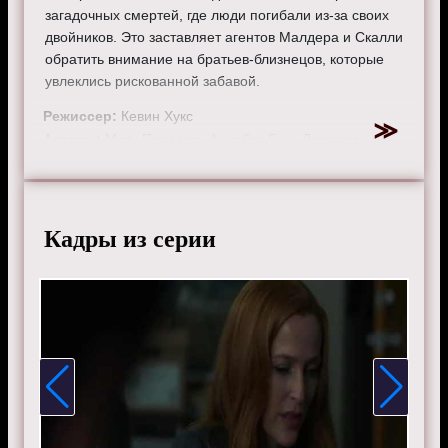
загадочных смертей, где люди погибали из-за своих
двойников. Это заставляет агентов Малдера и Скалли
обратить внимание на братьев-близнецов, которые
увлеклись рискованной забавой.
Режиссер:
Кевин Хукс
Актеры:
Митч Пиледжи, Аннабет Гиш, Джиллиан
Андерсон, Дэвид Духовны и Роберт Патрик.
Смотрите онлайн 11 сезон 9 серию «
Секретные
материалы
» бесплатно в хорошем HD качестве, на
Кадры из серии
телефоне, планшете, пк или телевизоре на сайте x-
filetv.ru.