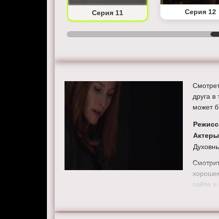
Серия 10
Серия 12
Серия 11
Смотрет
друга в
может б
Режисс
Актер
Духовны
Смотрит
хорошем
сайте x-f