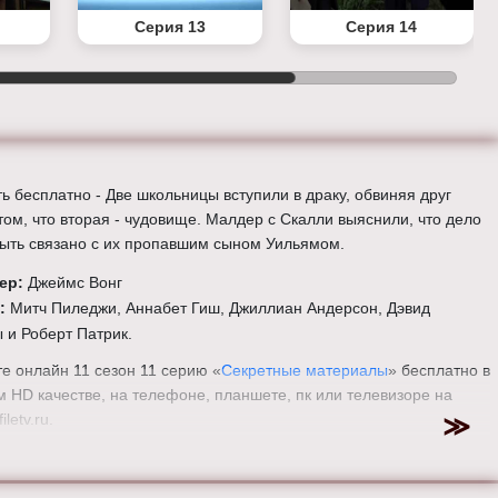
Серия 13
Серия 14
ь бесплатно - Две школьницы вступили в драку, обвиняя друг
 том, что вторая - чудовище. Малдер с Скалли выяснили, что дело
ыть связано с их пропавшим сыном Уильямом.
ер:
Джеймс Вонг
ы:
Митч Пиледжи, Аннабет Гиш, Джиллиан Андерсон, Дэвид
 и Роберт Патрик.
е онлайн 11 сезон 11 серию «
Секретные материалы
» бесплатно в
 HD качестве, на телефоне, планшете, пк или телевизоре на
iletv.ru.