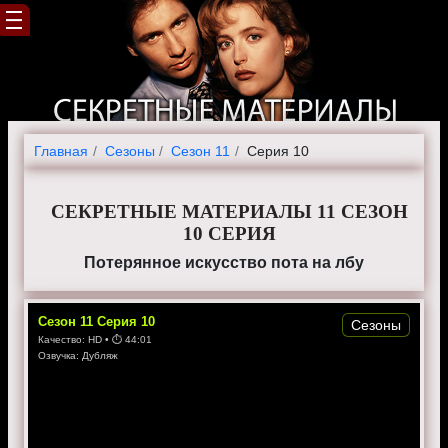
Главная
Cезоны
Сезон 11
Серия 10
СЕКРЕТНЫЕ МАТЕРИАЛЫ 11 СЕЗОН
10 СЕРИЯ
Потерянное искусство пота на лбу
Сезон
11
Серия
10
Сезоны
Качество:
HD
• ⏱
44:01
Озвучка:
Дубляж