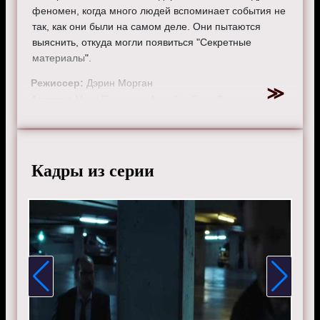
феномен, когда много людей вспоминает события не
так, как они были на самом деле. Они пытаются
выяснить, откуда могли появиться "Секретные
материалы".
Режиссер:
Дэрин Морган
Актеры:
Митч Пиледжи, Аннабет Гиш, Джиллиан
Андерсон, Дэвид Духовны и Роберт Патрик.
Смотрите онлайн 11 сезон 10 серию «
Секретные
материалы
» бесплатно в хорошем HD качестве, на
Кадры из серии
телефоне, планшете, пк или телевизоре на сайте x-
filetv.ru.